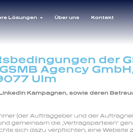
ere Lösungen
Über uns
Kontakt
ftsbedingungen der 
der GSMB Agency GmbH
89077 Ulm
n LinkedIn Kampagnen, sowie deren Betreu
hmer (der Auftraggeber und der Auftragn
 und gemeinsam die „Vertragsparteien“ gen
te sich dazu verpflichten, eine Website 