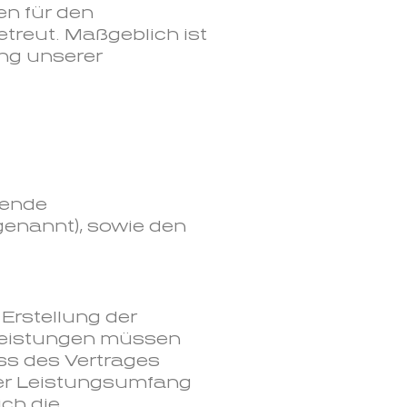
n für den
reut. Maßgeblich ist
ung unserer
gende
genannt), sowie den
Erstellung der
 Leistungen müssen
ss des Vertrages
 der Leistungsumfang
ch die