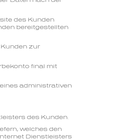
eser Daten nach der
ebsite des Kunden
nden bereitgestellten
em Kunden zur
bekonto final mit
g eines administrativen
leisters des Kunden.
iefern, welches den
ternet Dienstleisters