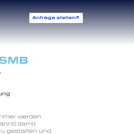
Anfrage stellen
GSMB
,
ung
ehmer werden
annt) damit
zu gestalten und