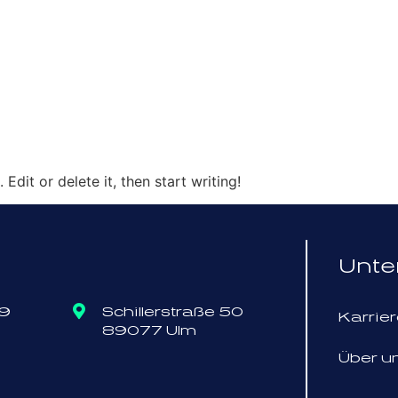
ere Lösungen
Über uns
Kontakt
Edit or delete it, then start writing!
Unt
19
Schillerstraße 50
Karrie
89077 Ulm
Über u